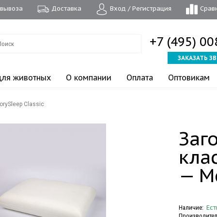
овывоза
Доставка
Вход / Регистрация
Срав
+7 (495) 0
ЗАКАЗАТЬ З
для животных
О компании
Оплата
Оптовикам
rySleep Classic
Заг
кла
— M
Ест
Наличие:
Производител