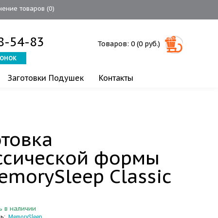
нение товаров (
0
)
08-54-83
Товаров: 0 (0 руб.)
ВОНОК
Заготовки Подушек
Контакты
отовка
ссической формы
emorySleep Classic
ь в наличии
ь:
MemorySleep