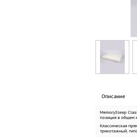
Описание
MemorySleep Class
позиция в общем к
Классическая прям
трикотажный, гипо